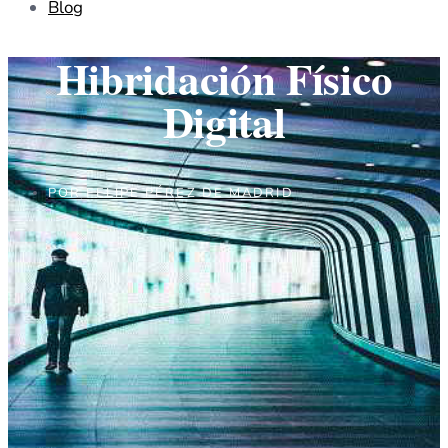
Blog
Hibridación Físico
Digital
POR
FELIPE PÉREZ DE MADRID