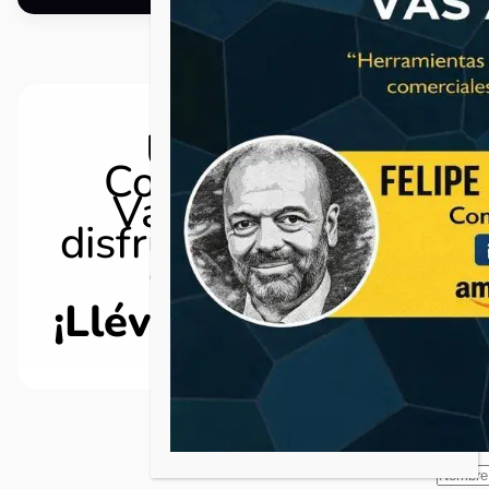
Únete a la
Comunidad de
Vasavender y
disfruta de nuestro
contenido
¡Llévate un regalo!