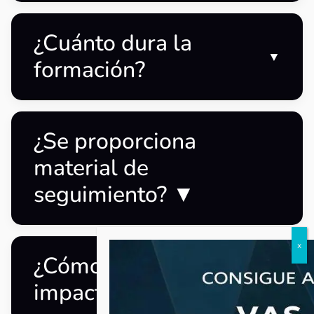
¿Cuánto dura la
▼
formación?
¿Se proporciona
material de
seguimiento?
▼
¿Cómo se mide el
▼
impacto del curso?