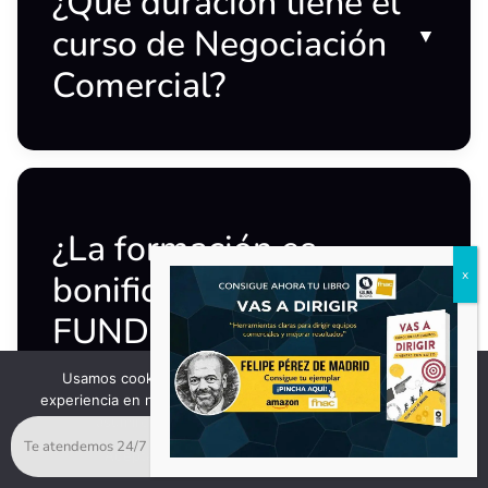
¿Qué duración tiene el
curso de Negociación
▼
Comercial?
¿La formación es
bonificable por
FUNDAE?
▼
Usamos cookies para asegurar que te damos la mejor
experiencia en nuestra web. Si continúas usando este sitio,
asumiremos que estás de acuerdo con ello.
Te atendemos 24/7
Aceptar
No
Política de privacidad