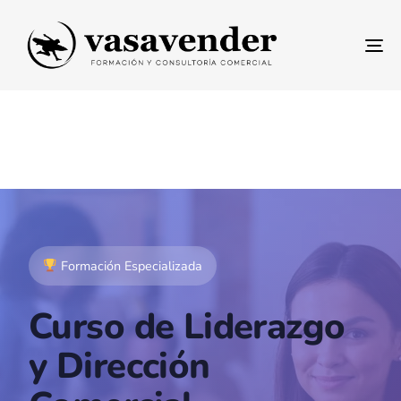
To
na
Formación Especializada
Curso de Liderazgo
y Dirección