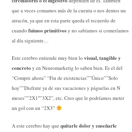
circulatorio o el digestivo
dependen de el. También
que a veces comamos más de la cuenta o nos demos un
atracón, ya que en esta parte queda el recuerdo de
fuimos primitivos
cuando
y no sabíamos si comeríamos
al día siguiente…
visual, tangible y
Este cerebro entiende muy bien lo
concreto
y en Neuromarketig lo saben bien. Es el del
“Compre ahora” “Fin de existencias””Único””Solo
hoy””Disfrute ya de sus vacaciones y páguelas en N
meses””2X1″”3X2”, etc. Creo que le podríamos meter
un gol con un “2X3”
quitarle dolor y enseñarle
A este cerebro hay que