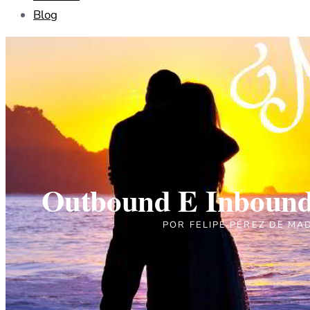
Blog
Outbound E Inbound
POR
FELIPE PÉREZ DE MA