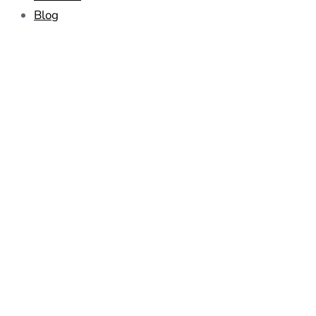
Blog
Curso De Ventas 1
Comercial
POR
FELIPE PÉREZ DE MA