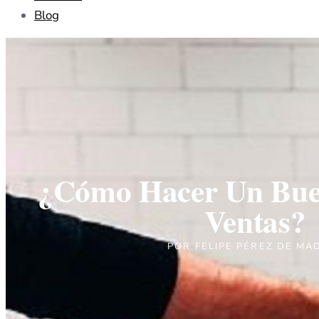
Blog
¿Cómo Hacer Un Bue
Ventas?
POR
FELIPE PÉREZ DE MA