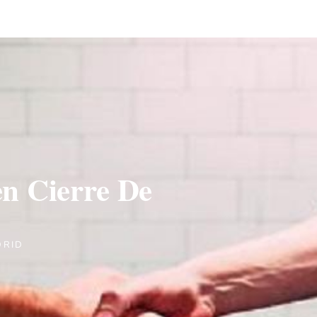
n Cierre De
DRID