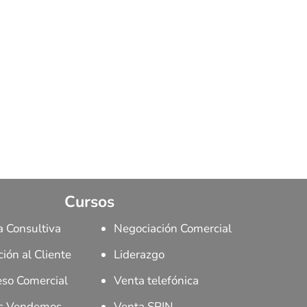
Cursos
a Consultiva
Negociación Comercial
ión al Cliente
Liderazgo
eso Comercial
Venta telefónica
s Vendemos
Venta SPIN