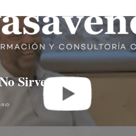
No Sirves, No
DRID