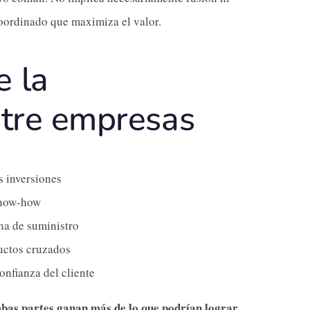
oordinado que maximiza el valor.
e la
ntre empresas
 inversiones
know-how
na de suministro
uctos cruzados
onfianza del cliente
bas partes ganan más de lo que podrían lograr