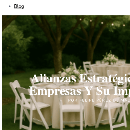
Blog
Alianzas Estratégi
Empresas Y Su Im
POR
FELIPE PÉREZ DE MA