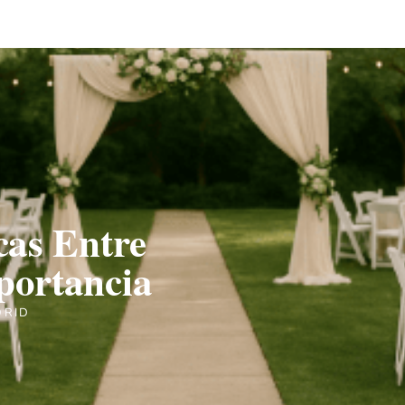
cas Entre
portancia
DRID