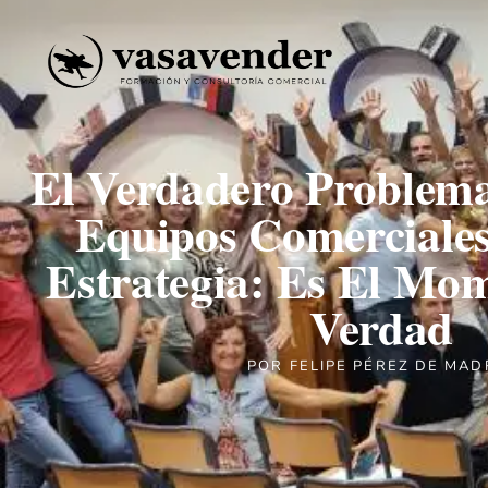
El Verdadero Problem
Equipos Comerciale
Estrategia: Es El Mo
Verdad
POR
FELIPE PÉREZ DE MAD