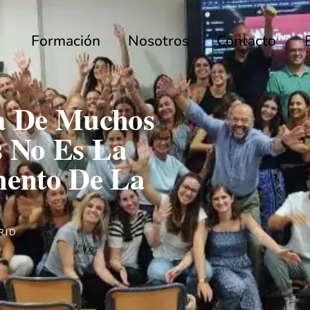
Formación
Nosotros
Contacto
a De Muchos
s No Es La
mento De La
RID