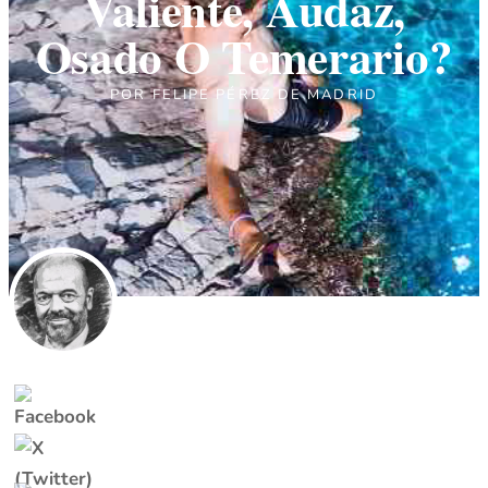
Valiente, Audaz,
Osado O Temerario?
POR
FELIPE PÉREZ DE MADRID