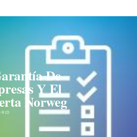
arantía De
presas Y El
erta Norweg
DRID