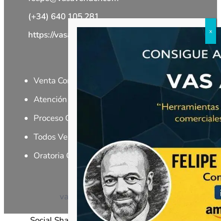
(+34) 640 105 281
https://vasavender.com/
Cursos
Venta Consultiva
Negociación
Comercial
Atención al Cliente
Liderazgo
Proceso Comercial
Venta telefónica
Todos Vendemos
Venta SPIN
Oratoria Comercial
DISC
vasavender.com |
Política de privacidad
Social Share Buttons and Icons
powered by